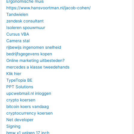
Ergonomische muis
https://www.hansvoortman.nl/jacob-cohen/
Tandwielen
zendesk consultant
Isoleren spouwmuur
Cursus VBA
Camera stal
rijbewijs ingenomen snelheid
bedrijfsgegevens kopen
Online marketing uitbesteden?
mercedes a klasse tweedehands
Klik hier
TypeTopia BE
PPT Solutions
upcwebmail.nl inloggen
crypto koersen
bitcoin koers vandaag
cryptocurrency koersen
Net developer
Signing
bmw x1 velgen 17 inch