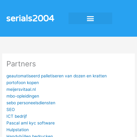
Ga
naar
serials2004
de
inhoud
Partners
geautomatiseerd palletiseren van dozen en kratten
portofoon kopen
meijersvitaal.nl
mbo-opleidingen
sebo personeelsdiensten
SEO
ICT bedrijf
Pascal aml kyc software
Hulpstation
Handyhüllen bedrucken