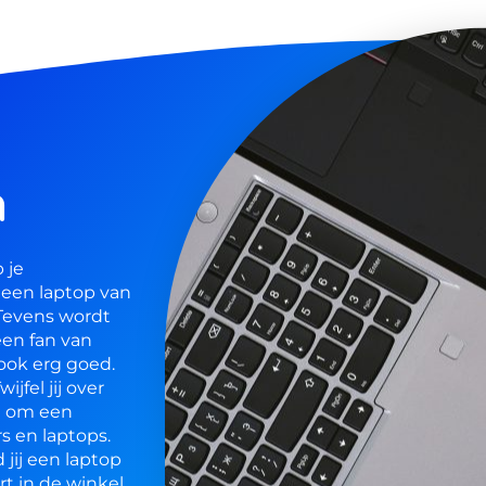
n
 je
 een laptop van
 Tevens wordt
en fan van
ook erg goed.
jfel jij over
en om een
s en laptops.
jij een laptop
rt in de winkel