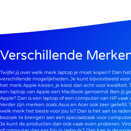
Verschillende Merke
Twijfel jij over welk merk laptop je moet kopen? Dan heb
verschillende mogelijkheden. Je kunt bijvoorbeeld voor
het merk Apple kiezen, je kiest dan echt voor kwaliteit.
een laptop van Apple een MacBook genoemd. Ben jij ge
Apple? Dan is een laptop of een computer van HP vaak 
Verder zijn merken zoals Asus en Acer ook zeer geliefd. Twi
welk merk het beste voor jou is? Dan is het aan te rad
bezoek te brengen aan een speciaalzaak voor computer
Je kunt de producten dan ook vaak even proberen. Vind 
of computer dan erg fijn in gebruik? Dan kan je de expe