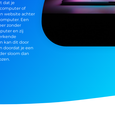
t dat je
 computer of
een website achter
 computer. Een
meer zonder
uter en zij
erkende
n kan dit door
 doordat je een
rder sloom dan
ozen.