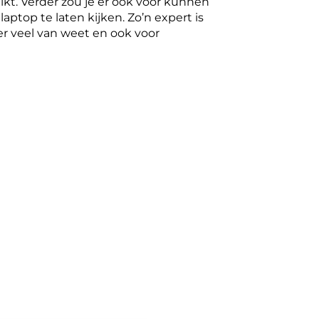
uikt. Verder zou je er ook voor kunnen
aptop te laten kijken. Zo’n expert is
er veel van weet en ook voor