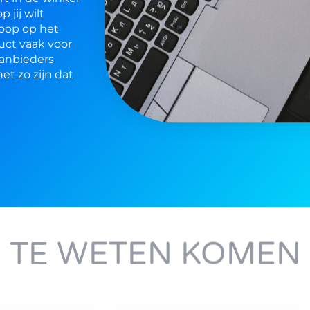
 jij wilt
koop op het
uct vaak voor
 aanbieders
et zo zijn dat
 TE WETEN KOMEN