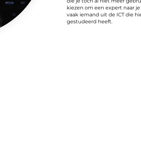
die je toch al niet meer gebr
kiezen om een expert naar je l
vaak iemand uit de ICT die hi
gestudeerd heeft.