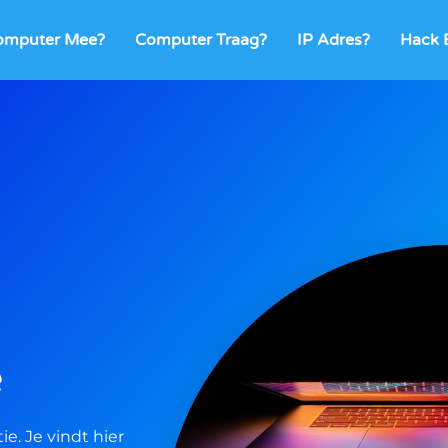
omputer Mee?
Computer Traag?
IP Adres?
Hack B
e
. Je vindt hier