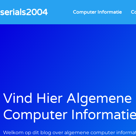
Ga
serials2004
naar
Computer Informatie
C
de
inhoud
Vind Hier Algemene
Computer Informati
Welkom op dit blog over algemene computer informatie