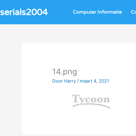
Ga
serials2004
naar
Computer Informatie
C
de
inhoud
14.png
Door
Harry
/
maart 4, 2021