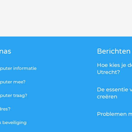
nas
Berichten
Hoe kies je d
uter informatie
Utrecht?
puter mee?
De essentie 
uter traag?
creëren
dres?
Problemen me
 beveiliging