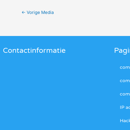
←
Vorige Media
Contactinformatie
Pagi
comp
com
comp
IP a
Hack