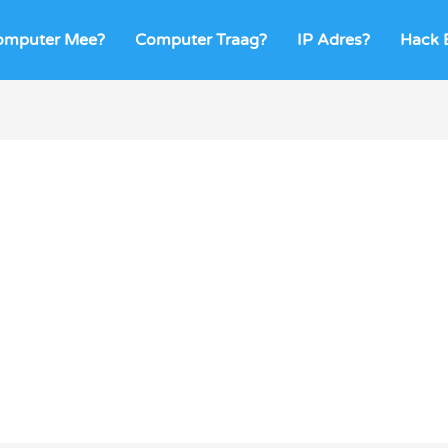
omputer Mee?
Computer Traag?
IP Adres?
Hack B